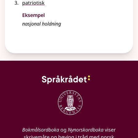
patriotisk
Eksempel
nasjonal
holdning
Bokmålsordboka
og
Nynorskordboka
viser
skrivemåte og bøying i tråd med norsk