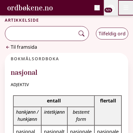
, Bokmålsordboka og N
ordbøkene.no
Nettsi
NN
Men
Gå til hovudinnhald
Tilgjenge
Bokmålsordboka og Nynorskordboka
Artikkelside
Tilfeldig ord
Til framsida
Bokmålsordboka
nasjonal
adjektiv
Bøyingstabell for dette adjektivet
entall
flertall
hankjønn /
intetkjønn
bestemt
hunkjønn
form
nasjonal
nasjonalt
nasjonale
nasjonale