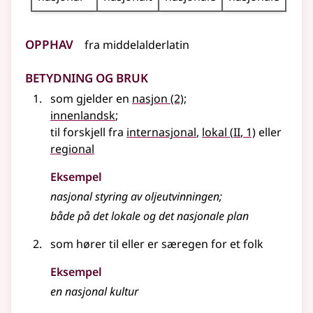
Opphav
fra
middelalderlatin
Betydning og bruk
som gjelder en
nasjon
(2)
;
innenlandsk
;
2
til forskjell fra
internasjonal
,
lokal
(
II
, 1)
eller
regional
Eksempel
nasjonal
styring av oljeutvinningen
;
både på det lokale og det
nasjonale
plan
som hører til eller er særegen for et folk
Eksempel
en
nasjonal
kultur