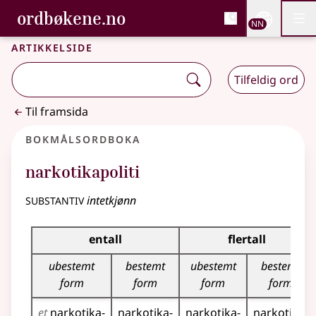
, Bokmålsordboka og N
ordbøkene.no
Nettsi
NN
Men
Gå til hovudinnhald
Tilgjenge
Bokmålsordboka og Nynorskordboka
Artikkelside
Tilfeldig ord
Til framsida
Bokmålsordboka
narkotikapoliti
substantiv
intetkjønn
Bøyingstabell for dette substantivet
entall
flertall
ubestemt
bestemt
ubestemt
bestemt
form
form
form
form
et
narkotika­
narkotika­
narkotika­
narkotika­