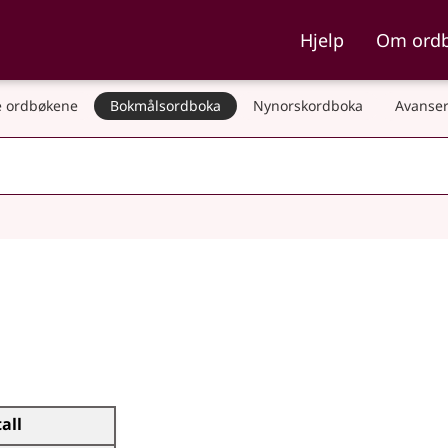
ka og Nynorskordboka
Hjelp
Om ord
 ordbøkene
Bokmålsordboka
Nynorskordboka
Avanser
tall