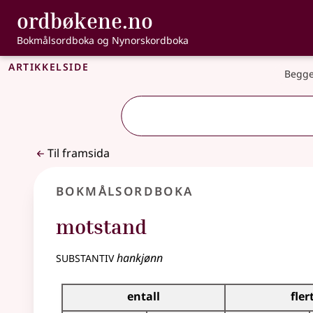
, Bokmålsordbo
ordbøkene.no
Gå til hovudinnhald
Tilgjenge
Bokmålsordboka og Nynorskordboka
Artikkelside
Begge
Til framsida
Bokmålsordboka
motstand
substantiv
hankjønn
Bøyingstabell for dette substantivet
entall
fler