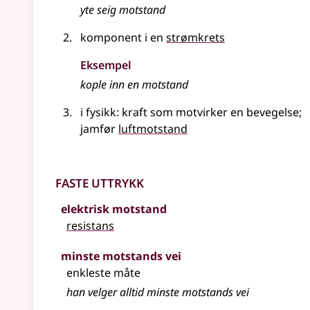
yte seig
motstand
komponent i en
strømkrets
Eksempel
kople inn en
motstand
i fysikk
: kraft som motvirker en bevegelse
;
jamfør
luftmotstand
Faste uttrykk
elektrisk motstand
resistans
minste motstands vei
enkleste måte
han velger alltid minste motstands vei