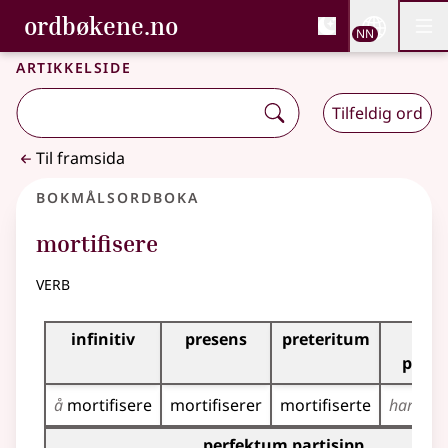
, Bokmålsordboka og N
ordbøkene.no
Nettsi
NN
Men
Gå til hovudinnhald
Tilgjenge
Bokmålsordboka og Nynorskordboka
Artikkelside
Tilfeldig ord
Til framsida
Bokmålsordboka
mortifisere
verb
Bøyingstabell for dette verbet
infinitiv
presens
preteritum
pre
perf
å
mortifisere
mortifiserer
mortifiserte
har
mort
Bøyingstabell for dette verbet (partisippformer)
perfektum partisipp