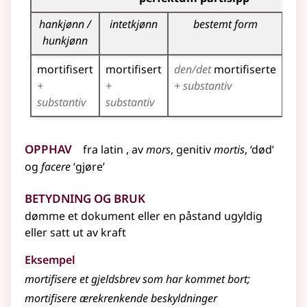
hankjønn /
intetkjønn
bestemt form
hunkjønn
mortifisert
mortifisert
den/det
mortifiserte
mor
+
+
+ substantiv
+ s
substantiv
substantiv
Opphav
fra
latin
, av
mors
,
genitiv
mortis
, ‘død’
og
facere
‘gjøre’
Betydning og bruk
dømme et dokument eller en påstand ugyldig
eller satt ut av kraft
Eksempel
mortifisere
et gjeldsbrev som har kommet bort
;
mortifisere
ærekrenkende beskyldninger