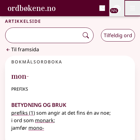
, Bokmålsordboka og N
ordbøkene.no
Nettsi
NN
Men
Gå til hovudinnhald
Tilgjenge
Bokmålsordboka og Nynorskordboka
Artikkelside
Tilfeldig ord
Til framsida
Bokmålsordboka
mon-
prefiks
Betydning og bruk
prefiks
(1)
som angir at det fins én av noe
;
i ord som
monark
;
jamfør
mono-