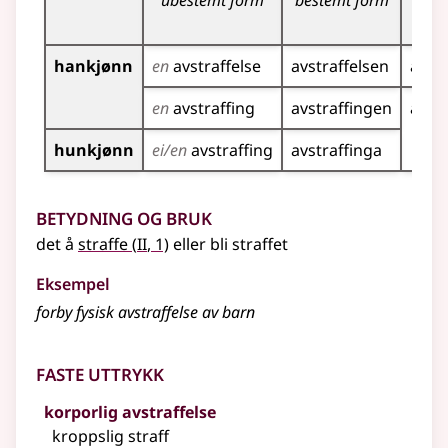
ubestemt form
bestemt form
ub
hankjønn
en
avstraffelse
avstraffelsen
avstr
en
avstraffing
avstraffingen
avstr
hunkjønn
ei/en
avstraffing
avstraffinga
Betydning og bruk
2
det å
straffe
(
II
, 1)
eller bli straffet
Eksempel
forby fysisk avstraffelse av barn
Faste uttrykk
korporlig avstraffelse
kroppslig straff