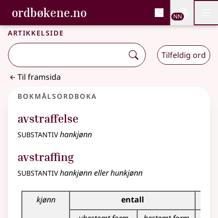
, Bokmålsordboka og N
ordbøkene.no
Nettsi
NN
Men
Gå til hovudinnhald
Tilgjenge
Bokmålsordboka og Nynorskordboka
Artikkelside
Tilfeldig ord
Til framsida
Bokmålsordboka
avstraffelse
substantiv
hankjønn
avstraffing
substantiv
hankjønn eller hunkjønn
Bøyingstabell for dette substantivet
kjønn
entall