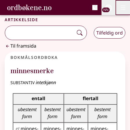
, Bokmålsordboka og N
ordbøkene.no
Nettsi
NN
Men
Gå til hovudinnhald
Tilgjenge
Bokmålsordboka og Nynorskordboka
Artikkelside
Tilfeldig ord
Til framsida
Bokmålsordboka
minnesmerke
substantiv
intetkjønn
Bøyingstabell for dette substantivet
entall
flertall
ubestemt
bestemt
ubestemt
bestemt
form
form
form
form
et
minnes­
minnes­
minnes­
minnes­