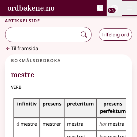
, Bokmålsordboka og N
ordbøkene.no
Nettsi
NN
Men
Gå til hovudinnhald
Tilgjenge
Bokmålsordboka og Nynorskordboka
Artikkelside
Tilfeldig ord
Til framsida
Bokmålsordboka
mestre
verb
Bøyingstabell for dette verbet
infinitiv
presens
preteritum
presens
i
perfektum
å
mestre
mestrer
mestra
har
mestra
m
m
mestret
har
mestret