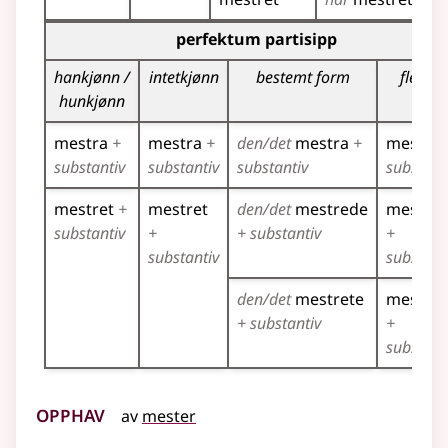
Bøyingstabell for dette verbet (partisippformer)
perfektum partisipp
hankjønn /
intetkjønn
bestemt form
flertall
hunkjønn
mestra
+
mestra
+
den/det
mestra
+
mestra
substantiv
substantiv
substantiv
substant
mestret
+
mestret
den/det
mestrede
mestre
substantiv
+
+ substantiv
+
substantiv
substant
den/det
mestrete
mestret
+ substantiv
+
substant
Opphav
av
mester