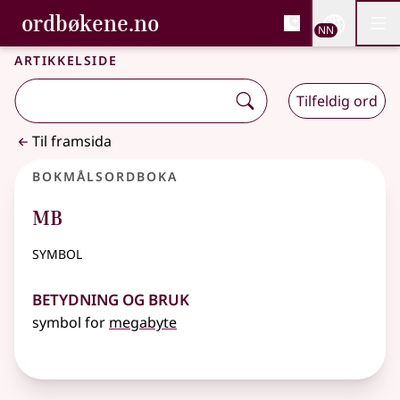
, Bokmålsordboka og N
ordbøkene.no
Nettsi
NN
Men
Gå til hovudinnhald
Tilgjenge
Bokmålsordboka og Nynorskordboka
Artikkelside
Tilfeldig ord
Til framsida
Bokmålsordboka
MB
symbol
Betydning og bruk
symbol for
megabyte