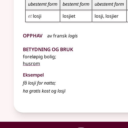
ubestemt form
bestemt form
ubestemt form
et
losji
losjiet
losji
losjier
Opphav
av
fransk
logis
Betydning og bruk
foreløpig bolig
;
husrom
Eksempel
få
losji
for natta
;
ha gratis kost og
losji