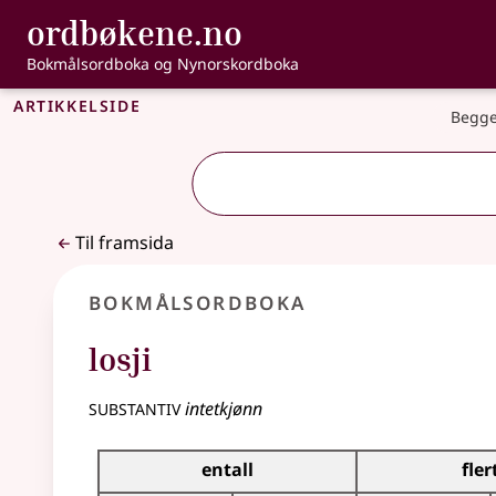
, Bokmålsordbo
ordbøkene.no
Gå til hovudinnhald
Tilgjenge
Bokmålsordboka og Nynorskordboka
Artikkelside
Begge
Til framsida
Bokmålsordboka
losji
substantiv
intetkjønn
Bøyingstabell for dette substantivet
entall
fler