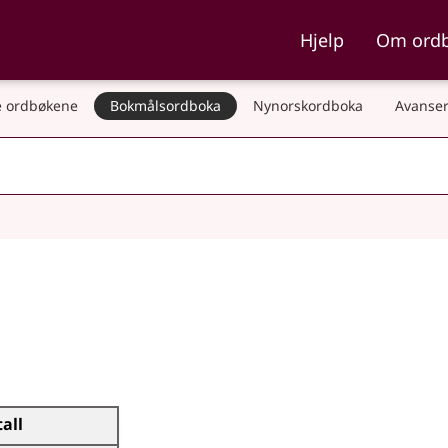
ka og Nynorskordboka
Hjelp
Om ord
 ordbøkene
Bokmålsordboka
Nynorskordboka
Avanser
tall