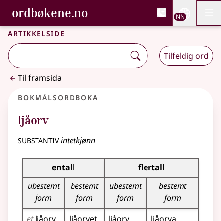
, Bokmålsordboka og N
ordbøkene.no
Nettsi
NN
Men
Gå til hovudinnhald
Tilgjenge
Bokmålsordboka og Nynorskordboka
Artikkelside
Tilfeldig ord
Til framsida
Bokmålsordboka
ljåorv
substantiv
intetkjønn
Bøyingstabell for dette substantivet
entall
flertall
ubestemt
bestemt
ubestemt
bestemt
form
form
form
form
et
ljåorv
ljåorvet
ljåorv
ljåorva