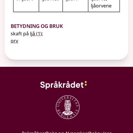
ljåorvene
Betydning og bruk
skaft på
ljå
(1)
;
orv