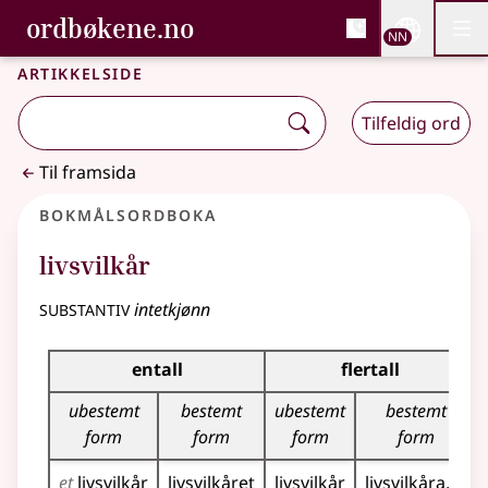
, Bokmålsordboka og N
ordbøkene.no
Nettsi
NN
Men
Gå til hovudinnhald
Tilgjenge
Bokmålsordboka og Nynorskordboka
Artikkelside
Tilfeldig ord
Til framsida
Bokmålsordboka
livsvilkår
substantiv
intetkjønn
Bøyingstabell for dette substantivet
entall
flertall
ubestemt
bestemt
ubestemt
bestemt
form
form
form
form
et
livsvilkår
livsvilkåret
livsvilkår
livsvilkåra