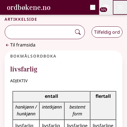
, Bokmålsordboka og N
ordbøkene.no
Nettsi
NN
Men
Gå til hovudinnhald
Tilgjenge
Bokmålsordboka og Nynorskordboka
Artikkelside
Tilfeldig ord
Til framsida
Bokmålsordboka
livsfarlig
adjektiv
Bøyingstabell for dette adjektivet
entall
flertall
hankjønn /
intetkjønn
bestemt
hunkjønn
form
livsfarlig
livsfarlig
livsfarlige
livsfarlige