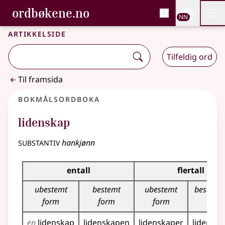
, Bokmålsordboka og N
ordbøkene.no
Nettsi
NN
Men
Gå til hovudinnhald
Tilgjenge
Bokmålsordboka og Nynorskordboka
Artikkelside
Tilfeldig ord
Til framsida
Bokmålsordboka
lidenskap
substantiv
hankjønn
Bøyingstabell for dette substantivet
entall
flertall
ubestemt
bestemt
ubestemt
bestemt
form
form
form
en
lidenskap
lidenskapen
lidenskaper
lidensk