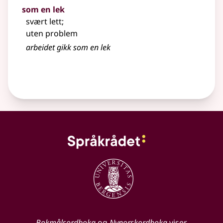
som en lek
svært lett
;
uten problem
arbeidet gikk som en
lek
Bokmålsordboka
og
Nynorskordboka
viser