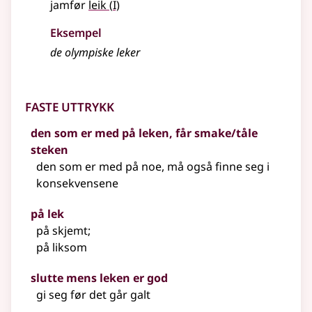
1
jamfør
leik
(
I)
Eksempel
de olympiske
leker
Faste uttrykk
den som er med på leken, får smake/tåle
steken
den som er med på noe, må også finne seg i
konsekvensene
på lek
på skjemt
;
på liksom
slutte mens leken er god
gi seg før det går galt