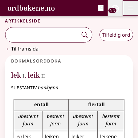
, Bokmålsordboka og N
ordbøkene.no
Nettsi
NN
Men
Gå til hovudinnhald
Tilgjenge
Bokmålsordboka og Nynorskordboka
Artikkelside
Tilfeldig ord
Til framsida
Bokmålsordboka
1
2
lek
,
leik
I
II
substantiv
hankjønn
Bøyingstabell for dette substantivet
entall
flertall
ubestemt
bestemt
ubestemt
bestemt
form
form
form
form
en
leik
leiken
leiker
leikene