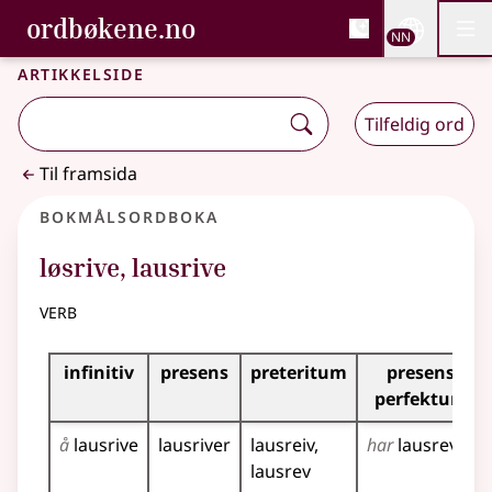
, Bokmålsordboka og N
ordbøkene.no
Nettsi
NN
Men
Gå til hovudinnhald
Tilgjenge
Bokmålsordboka og Nynorskordboka
Artikkelside
Tilfeldig ord
Til framsida
Bokmålsordboka
løsrive
,
lausrive
verb
Bøyingstabell for dette verbet
infinitiv
presens
preteritum
presens
perfektum
å
lausrive
lausriver
lausreiv
har
lausrevet
lausrev