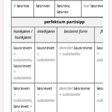
å
løsrive
løsriver
løsreiv
har
løsrevet
løsrev
Bøyingstabell for dette verbet (partisippformer)
perfektum partisipp
hankjønn /
intetkjønn
bestemt form
flertall
hunkjønn
lausreven
lausrevet
den/det
lausrevne
lausrev
+
+
+ substantiv
+
substantiv
substantiv
substant
lausrevet
+
substantiv
løsreven
løsrevet
den/det
løsrevne
løsrevn
+
+
+ substantiv
+
substantiv
substantiv
substant
løsrevet
+