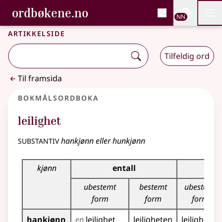
, Bokmålsordboka og N
ordbøkene.no
Nettsi
NN
Men
Gå til hovudinnhald
Tilgjenge
Bokmålsordboka og Nynorskordboka
Artikkelside
Tilfeldig ord
Til framsida
Bokmålsordboka
leilighet
substantiv
hankjønn eller hunkjønn
Bøyingstabell for dette substantivet
kjønn
entall
fl
ubestemt
bestemt
ubestemt
form
form
form
hankjønn
en
leilighet
leiligheten
leiligheter