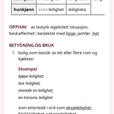
hunkjønn
ei/en
leilighet
leiligheta
Opphav
av
lavtysk
legelicheit
‘situasjon,
beskaffenhet’
,
beslektet med
ligge
;
jamfør
-het
Betydning og bruk
bolig som består av ett
eller
flere rom og
kjøkken
Eksempel
kjøpe
leilighet
;
leie
leilighet
;
innrede en
leilighet
;
en treroms
leilighet
som etterledd i ord som
aksjeleilighet
blokkleilighet
selveierleilighet