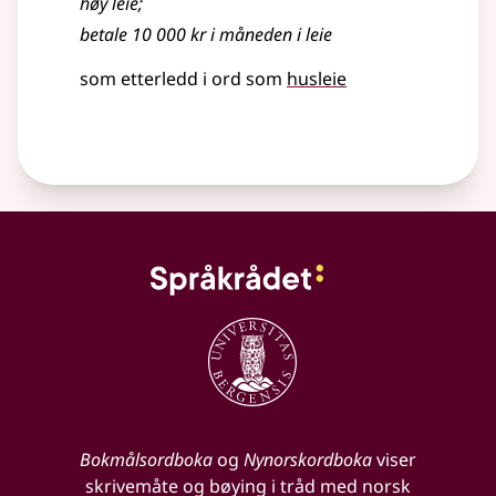
høy
leie
;
betale 10 000 kr i måneden i
leie
som etterledd i ord som
husleie
Bokmålsordboka
og
Nynorskordboka
viser
skrivemåte og bøying i tråd med norsk