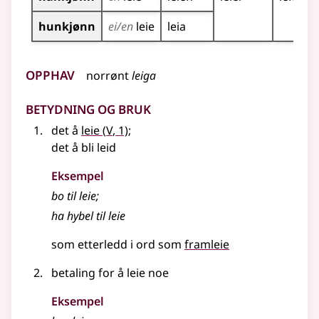
hunkjønn
ei/en
leie
leia
Opphav
norrønt
leiga
Betydning og bruk
5
det å
leie
(
V
, 1)
;
det å bli leid
Eksempel
bo til
leie
;
ha hybel til
leie
som etterledd i ord som
framleie
betaling for å leie noe
Eksempel