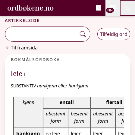
, Bokmålsordboka og N
ordbøkene.no
Nettsi
NN
Men
Gå til hovudinnhald
Tilgjenge
Bokmålsordboka og Nynorskordboka
Artikkelside
Tilfeldig ord
Til framsida
Bokmålsordboka
1
leie
I
substantiv
hankjønn eller hunkjønn
Bøyingstabell for dette substantivet
kjønn
entall
flertall
ubestemt
bestemt
ubestemt
bestemt
form
form
form
form
hankjønn
en
leie
leien
leier
leiene