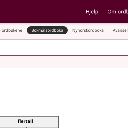
ka og Nynorskordboka
Hjelp
Om ord
 ordbøkene
Bokmålsordboka
Nynorskordboka
Avanser
flertall