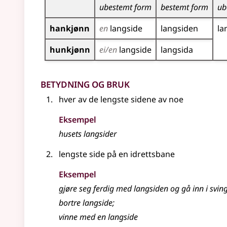
ubestemt form
bestemt form
ub
hankjønn
en
langside
langsiden
la
hunkjønn
ei/en
langside
langsida
Betydning og bruk
hver av de lengste sidene av noe
Eksempel
husets
langsider
lengste side på en idrettsbane
Eksempel
gjøre seg ferdig med
langsiden
og gå inn i svin
bortre
langside
;
vinne med en
langside