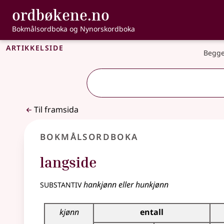
, Bokmålsordbo
ordbøkene.no
Gå til hovudinnhald
Tilgjenge
Bokmålsordboka og Nynorskordboka
Artikkelside
Begge
Til framsida
Bokmålsordboka
langside
substantiv
hankjønn eller hunkjønn
Bøyingstabell for dette substantivet
kjønn
entall