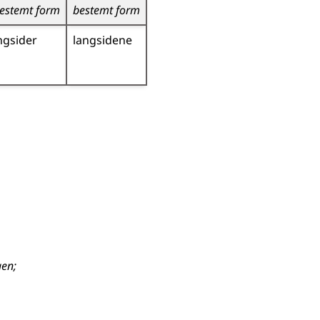
estemt form
bestemt form
ngsider
langsidene
gen
;