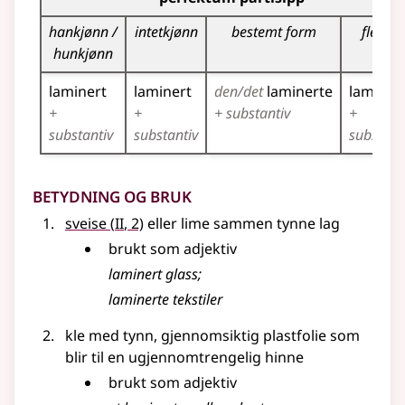
hankjønn /
intetkjønn
bestemt form
flertall
hunkjønn
laminert
laminert
den/det
laminerte
laminer
+
+
+ substantiv
+
substantiv
substantiv
substant
Betydning og bruk
2
sveise
(
II
, 2)
eller lime sammen tynne lag
brukt som
adjektiv
laminert glass
;
laminerte tekstiler
kle med tynn, gjennomsiktig plastfolie som
blir til en ugjennomtrengelig hinne
brukt som
adjektiv