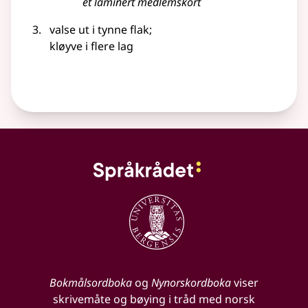
et laminert medlemskort
valse ut i tynne flak
;
kløyve i flere lag
Bokmålsordboka
og
Nynorskordboka
viser
skrivemåte og bøying i tråd med norsk