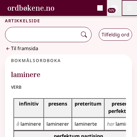
, Bokmålsordboka og N
ordbøkene.no
Nettsi
NN
Men
Gå til hovudinnhald
Tilgjenge
Bokmålsordboka og Nynorskordboka
Artikkelside
Tilfeldig ord
Til framsida
Bokmålsordboka
laminere
verb
Bøyingstabell for dette verbet
infinitiv
presens
preteritum
presens
perfektum
å
laminere
laminerer
laminerte
har
laminert
Bøyingstabell for dette verbet (partisippformer)
perfektum partisipp