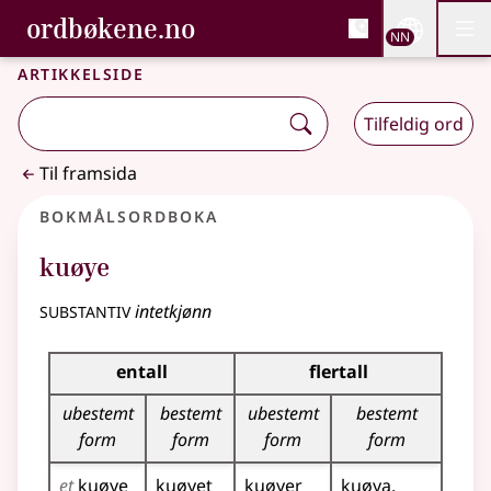
, Bokmålsordboka og N
ordbøkene.no
Nettsi
NN
Men
Gå til hovudinnhald
Tilgjenge
Bokmålsordboka og Nynorskordboka
Artikkelside
Tilfeldig ord
Til framsida
Bokmålsordboka
kuøye
substantiv
intetkjønn
Bøyingstabell for dette substantivet
entall
flertall
ubestemt
bestemt
ubestemt
bestemt
form
form
form
form
et
kuøye
kuøyet
kuøyer
kuøya