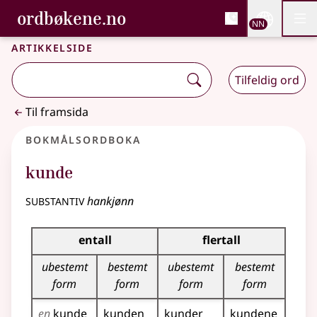
, Bokmålsordboka og N
ordbøkene.no
Nettsi
NN
Men
Gå til hovudinnhald
Tilgjenge
Bokmålsordboka og Nynorskordboka
Artikkelside
Tilfeldig ord
Til framsida
Bokmålsordboka
kunde
substantiv
hankjønn
Bøyingstabell for dette substantivet
entall
flertall
ubestemt
bestemt
ubestemt
bestemt
form
form
form
form
en
kunde
kunden
kunder
kundene