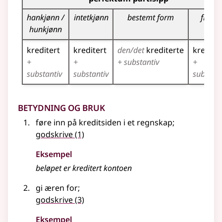
hankjønn /
intetkjønn
bestemt form
flertal
hunkjønn
kreditert
kreditert
den/det
krediterte
kredite
+
+
+ substantiv
+
substantiv
substantiv
substant
Betydning og bruk
føre inn på kreditsiden i et regnskap
;
godskrive
(1)
Eksempel
beløpet er kreditert kontoen
gi æren for
;
godskrive
(3)
Eksempel