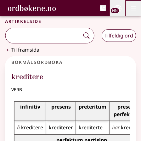
, Bokmålsordboka og N
ordbøkene.no
Nettsi
NN
Men
Gå til hovudinnhald
Tilgjenge
Bokmålsordboka og Nynorskordboka
Artikkelside
Tilfeldig ord
Til framsida
Bokmålsordboka
kreditere
verb
Bøyingstabell for dette verbet
infinitiv
presens
preteritum
presens
perfektum
å
kreditere
krediterer
krediterte
har
krediter
Bøyingstabell for dette verbet (partisippformer)
perfektum partisipp