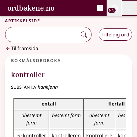
, Bokmålsordboka og N
ordbøkene.no
Nettsi
NN
Men
Gå til hovudinnhald
Tilgjenge
Bokmålsordboka og Nynorskordboka
Artikkelside
Tilfeldig ord
Til framsida
Bokmålsordboka
kontroller
substantiv
hankjønn
Bøyingstabell for dette substantivet
entall
flertall
ubestemt
bestemt form
ubestemt
bestemt
form
form
en
kontroller
kontrolleren
kontrollere
kontrol