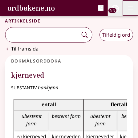
, Bokmålsordboka og N
ordbøkene.no
Nettsi
NN
Men
Gå til hovudinnhald
Tilgjenge
Bokmålsordboka og Nynorskordboka
Artikkelside
Tilfeldig ord
Til framsida
Bokmålsordboka
kjerneved
substantiv
hankjønn
Bøyingstabell for dette substantivet
entall
flertall
ubestemt
bestemt form
ubestemt
bestem
form
form
en
kjerneved
kjerneveden
kjerneveder
kjerne