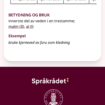
Betydning og bruk
innerste del av veden i en trestamme
;
2
1
malm
(
II)
,
al
(
I)
Eksempel
bruke kjerneved av furu som kledning