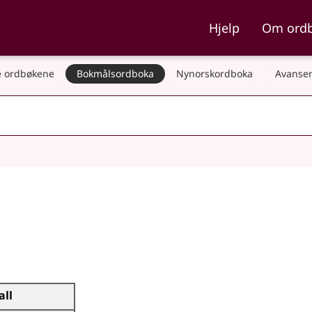
ka og Nynorskordboka
Hjelp
Om ord
 ordbøkene
Bokmålsordboka
Nynorskordboka
Avanser
all