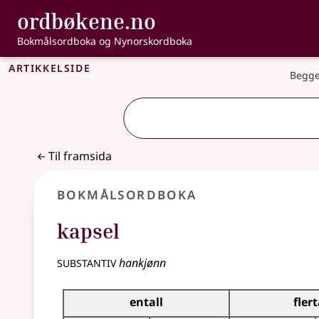
, Bokmålsordbo
ordbøkene.no
Gå til hovudinnhald
Tilgjenge
Bokmålsordboka og Nynorskordboka
Artikkelside
Begge
Til framsida
Bokmålsordboka
kapsel
substantiv
hankjønn
Bøyingstabell for dette substantivet
entall
flert