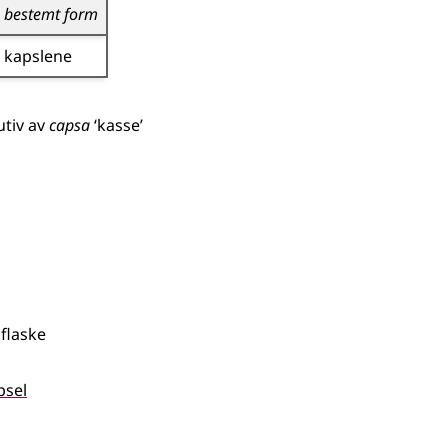
bestemt form
kapslene
utiv
av
capsa
‘kasse’
 flaske
psel