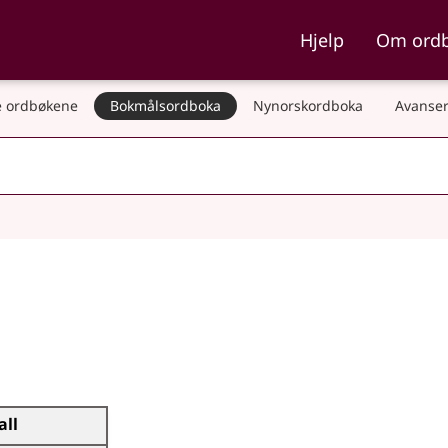
ka og Nynorskordboka
Hjelp
Om ord
 ordbøkene
Bokmålsordboka
Nynorskordboka
Avanser
all