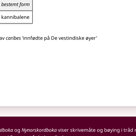
bestemt form
kannibalene
 av
caribes
‘innfødte på De vestindiske øyer’
rdboka
og
Nynorskordboka
viser skrivemåte og bøying i tråd