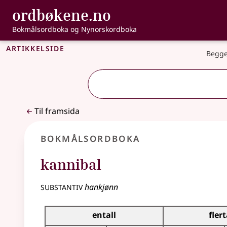
, Bokmålsordbo
ordbøkene.no
Gå til hovudinnhald
Tilgjenge
Bokmålsordboka og Nynorskordboka
Artikkelside
Begge
Til framsida
Bokmålsordboka
kannibal
substantiv
hankjønn
Bøyingstabell for dette substantivet
entall
flert