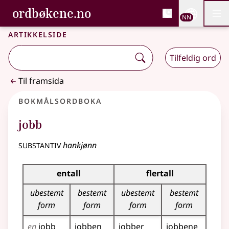
, Bokmålsordboka og N
ordbøkene.no
Nettsi
NN
Men
Gå til hovudinnhald
Tilgjenge
Bokmålsordboka og Nynorskordboka
Artikkelside
Tilfeldig ord
Til framsida
Bokmålsordboka
jobb
substantiv
hankjønn
Bøyingstabell for dette substantivet
entall
flertall
ubestemt
bestemt
ubestemt
bestemt
form
form
form
form
en
jobb
jobben
jobber
jobbene