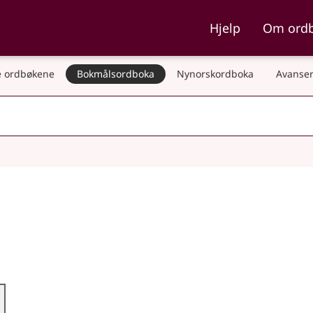
ka og Nynorskordboka
Hjelp
Om ord
 ordbøkene
Bokmålsordboka
Nynorskordboka
Avanser