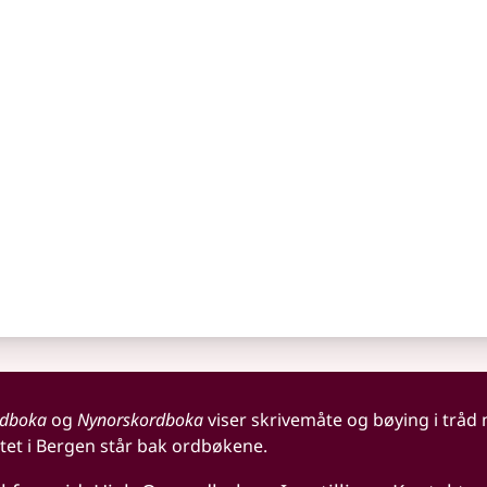
rdboka
og
Nynorskordboka
viser skrivemåte og bøying i tråd
tet i Bergen står bak ordbøkene.