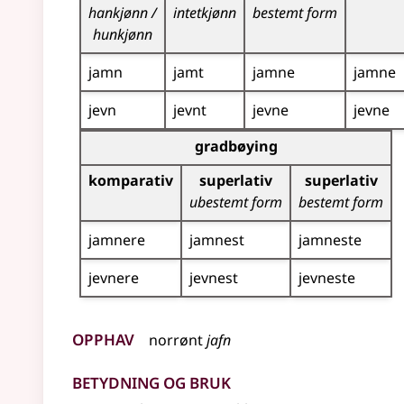
hankjønn /
intetkjønn
bestemt form
hunkjønn
jamn
jamt
jamne
jamne
jevn
jevnt
jevne
jevne
Bøyingstabell for dette adjektivet (gradbøying)
gradbøying
komparativ
superlativ
superlativ
ubestemt form
bestemt form
jamnere
jamnest
jamneste
jevnere
jevnest
jevneste
Opphav
norrønt
jafn
Betydning og bruk