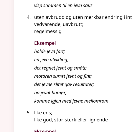
visp sammen til en jevn saus
uten avbrudd og uten merkbar endring i int
vedvarende, uavbrutt
;
regelmessig
Eksempel
holde
jevn
fart
;
en
jevn
utvikling
;
det regnet
jevnt
og smått
;
motoren surret
jevnt
og fint
;
det
jevne
slitet gav resultater
;
ha jevnt humør
;
komme igjen med
jevne
mellomrom
like ens
;
like god, stor, sterk
eller lignende
Eksempel