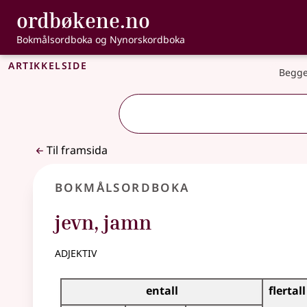
, Bokmålsordbo
ordbøkene.no
Gå til hovudinnhald
Tilgjenge
Bokmålsordboka og Nynorskordboka
Artikkelside
Begge
Til framsida
Bokmålsordboka
jevn
,
jamn
adjektiv
Bøyingstabell for dette adjektivet
entall
flertall