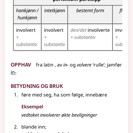
hankjønn /
intetkjønn
bestemt form
flertall
hunkjønn
involvert
involvert
den/det
involverte
involver
+
+
+ substantiv
+
substantiv
substantiv
substant
Opphav
fra
latin
, av
in-
og
volvere
‘rulle’
;
jamfør
in-
Betydning og bruk
føre med seg, ha som følge, innebære
Eksempel
vedtaket
involverer
økte bevilgninger
blande inn
;