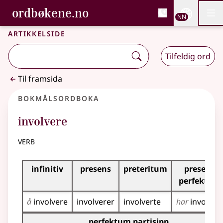
, Bokmålsordboka og N
ordbøkene.no
Nettsi
NN
Men
Gå til hovudinnhald
Tilgjenge
Bokmålsordboka og Nynorskordboka
Artikkelside
Tilfeldig ord
Til framsida
Bokmålsordboka
involvere
verb
Bøyingstabell for dette verbet
infinitiv
presens
preteritum
presens
perfektum
å
involvere
involverer
involverte
har
involvert
Bøyingstabell for dette verbet (partisippformer)
perfektum partisipp