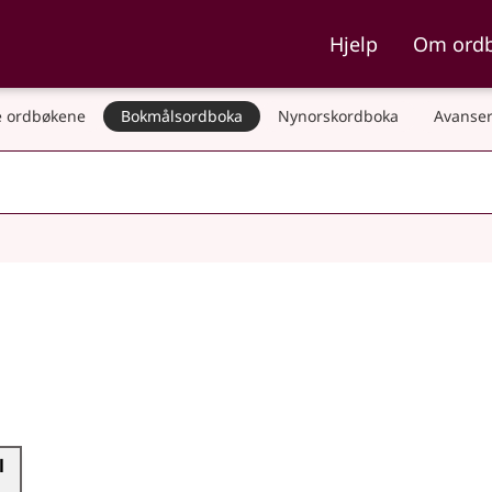
ka og Nynorskordboka
Hjelp
Om ord
 ordbøkene
Bokmålsordboka
Nynorskordboka
Avanser
l