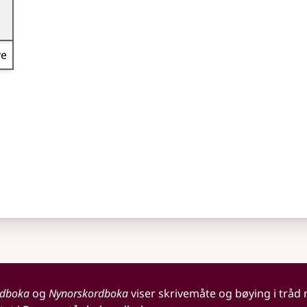
ve
rdboka
og
Nynorskordboka
viser skrivemåte og bøying i tråd