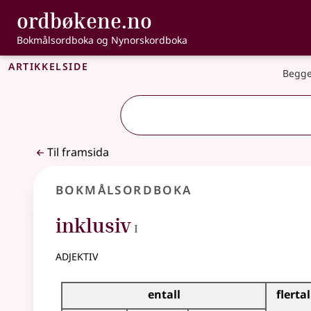
, Bokmålsordbo
ordbøkene.no
Gå til hovudinnhald
Tilgjenge
Bokmålsordboka og Nynorskordboka
Artikkelside
Begge
Til framsida
Bokmålsordboka
1
inklusiv
I
adjektiv
Bøyingstabell for dette adjektivet
entall
flertal