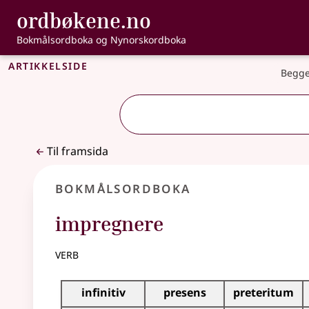
, Bokmålsordbo
ordbøkene.no
Gå til hovudinnhald
Tilgjenge
Bokmålsordboka og Nynorskordboka
Artikkelside
Begge
Til framsida
Bokmålsordboka
impregnere
verb
Bøyingstabell for dette verbet
infinitiv
presens
preteritum