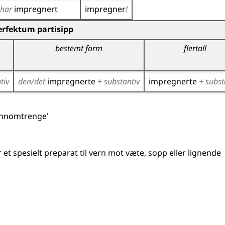
har
impregnert
impregner
!
)
erfektum partisipp
bestemt form
flertall
tiv
den/det
impregnerte
+ substantiv
impregnerte
+ subst
ennomtrenge’
r et spesielt preparat til vern mot væte, sopp
eller lignende