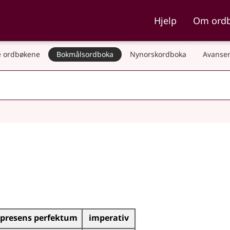
ka og Nynorskordboka
Hjelp
Om ord
 ordbøkene
Bokmålsordboka
Nynorskordboka
Avanser
presens perfektum
imperativ