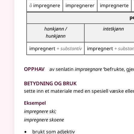
å
impregnere
impregnerer
impregnerte
Bøyingstabell for dette verbet (partisippformer
p
hankjønn /
intetkjønn
hunkjønn
impregnert
+ substantiv
impregnert
+ substan
Opphav
av
senlatin
impraegnare
‘befrukte, gj
Betydning og bruk
sette inn et materiale med en spesiell væske elle
Eksempel
impregnere
ski
;
impregnere skoene
brukt som
adjektiv