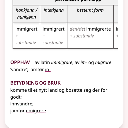
hankjønn /
intetkjønn
bestemt form
fle
hunkjønn
immigrert
immigrert
den/det
immigrerte
immi
+
+
+ substantiv
+ subs
substantiv
substantiv
Opphav
av
latin
immigrare
, av
im-
og
migrare
‘vandre’
;
jamfør
in-
Betydning og bruk
komme til et nytt land og bosette seg der for
godt
;
innvandre
;
jamfør
emigrere