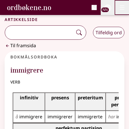
, Bokmålsordboka og N
ordbøkene.no
Nettsi
NN
Men
Gå til hovudinnhald
Tilgjenge
Bokmålsordboka og Nynorskordboka
Artikkelside
Tilfeldig ord
Til framsida
Bokmålsordboka
immigrere
verb
Bøyingstabell for dette verbet
infinitiv
presens
preteritum
prese
perfek
å
immigrere
immigrerer
immigrerte
har
immig
Bøyingstabell for dette verbet (partisippformer)
perfektum partisipp