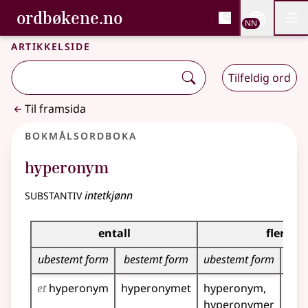
, Bokmålsordboka og N
ordbøkene.no
Nettsi
NN
Men
Gå til hovudinnhald
Tilgjenge
Bokmålsordboka og Nynorskordboka
Artikkelside
Tilfeldig ord
Til framsida
Bokmålsordboka
hyperonym
substantiv
intetkjønn
Bøyingstabell for dette substantivet
entall
flertall
ubestemt form
bestemt form
ubestemt form
be
et
hyperonym
hyperonymet
hyperonym
hyp
hyperonymer
hyp