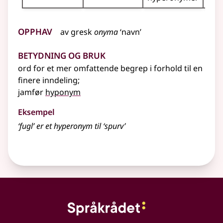
Opphav
av
gresk
onyma
‘navn’
Betydning og bruk
ord for et mer omfattende begrep i forhold til en
finere inndeling
;
jamfør
hyponym
Eksempel
‘fugl’ er et
hyperonym
til ‘spurv’