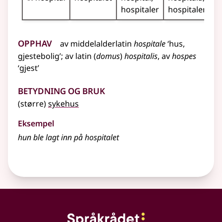
hospitaler
hospitalene
Opphav
av
middelalderlatin
hospitale
‘hus,
gjestebolig’
;
av
latin
(
domus
)
hospitalis
, av
hospes
‘gjest’
Betydning og bruk
(større)
sykehus
Eksempel
hun ble lagt inn på hospitalet