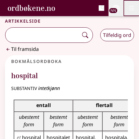
, Bokmålsordboka og N
ordbøkene.no
Nettsi
NN
Men
Gå til hovudinnhald
Tilgjenge
Bokmålsordboka og Nynorskordboka
Artikkelside
Tilfeldig ord
Til framsida
Bokmålsordboka
hospital
substantiv
intetkjønn
Bøyingstabell for dette substantivet
entall
flertall
ubestemt
bestemt
ubestemt
bestemt
form
form
form
form
et
hospital
hospitalet
hospital
hospitala