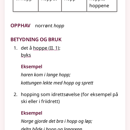
hoppene
Opphav
norrønt
hopp
Betydning og bruk
2
det å
hoppe
(
II
, 1)
;
byks
Eksempel
haren kom i lange
hopp
;
kattungen lekte med
hopp
og sprett
hopping som idrettsøvelse (
for eksempel
på
ski eller i friidrett)
Eksempel
Norge gjorde det bra i
hopp
og løp
;
delta både i
hopp
og langrenn