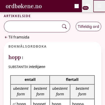
, Bokmålsordboka og N
ordbøkene.no
Nettsi
NN
Men
Gå til hovudinnhald
Tilgjenge
Bokmålsordboka og Nynorskordboka
Artikkelside
Tilfeldig ord
Til framsida
Bokmålsordboka
1
hopp
I
substantiv
intetkjønn
Bøyingstabell for dette substantivet
entall
flertall
ubestemt
bestemt
ubestemt
bestemt
form
form
form
form
et
hopp
hoppet
hopp
hoppa