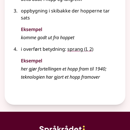
oppbygning i skibakke der hopperne tar
sats
Eksempel
komme godt ut fra
hoppet
1
i overført betydning
:
sprang
(
I
, 2)
Eksempel
her gjør fortellingen et
hopp
fram til 1940
;
teknologien har gjort et
hopp
framover