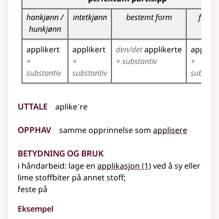
hankjønn /
intetkjønn
bestemt form
flertal
hunkjønn
applikert
applikert
den/det
applikerte
applike
+
+
+ substantiv
+
substantiv
substantiv
substant
Uttale
aplikeˊre
Opphav
samme opprinnelse som
applisere
Betydning og bruk
i håndarbeid: lage en
applikasjon
(1)
ved å sy
eller
lime stoffbiter på annet stoff
;
feste på
Eksempel