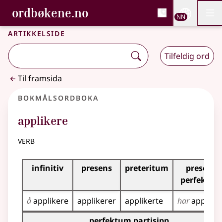
, Bokmålsordboka og N
ordbøkene.no
Nettsi
NN
Men
Gå til hovudinnhald
Tilgjenge
Bokmålsordboka og Nynorskordboka
Artikkelside
Tilfeldig ord
Til framsida
Bokmålsordboka
applikere
verb
Bøyingstabell for dette verbet
infinitiv
presens
preteritum
presens
perfektu
å
applikere
applikerer
applikerte
har
appliker
Bøyingstabell for dette verbet (partisippformer)
perfektum partisipp