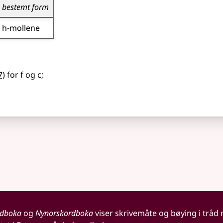
bestemt form
h-mollene
7)
for f og c
;
rdboka
og
Nynorskordboka
viser skrivemåte og bøying i tråd