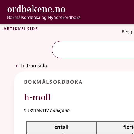
, Bokmålsordbo
ordbøkene.no
Gå til hovudinnhald
Tilgjenge
Bokmålsordboka og Nynorskordboka
Artikkelside
Begge
Til framsida
Bokmålsordboka
h-moll
substantiv
hankjønn
Bøyingstabell for dette substantivet
entall
flert