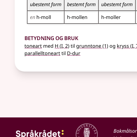
ubestemt form
bestemt form
ubestemt form
en
h-moll
h-mollen
h-moller
Betydning og bruk
1
1
toneart
med
H
(
I
, 2)
til
grunntone
(1)
og
kryss
(
I
, 
parallelltoneart
til
D-dur
Bokmålso