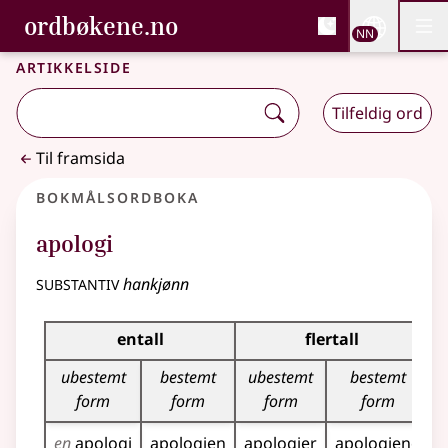
, Bokmålsordboka og N
ordbøkene.no
Nettsi
NN
Men
Gå til hovudinnhald
Tilgjenge
Bokmålsordboka og Nynorskordboka
Artikkelside
Tilfeldig ord
Til framsida
Bokmålsordboka
apologi
substantiv
hankjønn
Bøyingstabell for dette substantivet
entall
flertall
ubestemt
bestemt
ubestemt
bestemt
form
form
form
form
en
apologi
apologien
apologier
apologiene