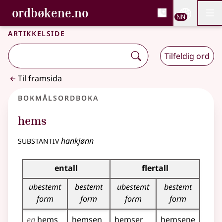
, Bokmålsordboka og N
ordbøkene.no
Nettsi
NN
Men
Gå til hovudinnhald
Tilgjenge
Bokmålsordboka og Nynorskordboka
Artikkelside
Tilfeldig ord
Til framsida
Bokmålsordboka
hems
substantiv
hankjønn
Bøyingstabell for dette substantivet
entall
flertall
ubestemt
bestemt
ubestemt
bestemt
form
form
form
form
en
hems
hemsen
hemser
hemsene