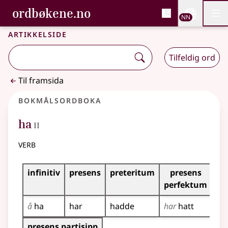
, Bokmålsordboka og N
ordbøkene.no
Nettsi
NN
Men
Gå til hovudinnhald
Tilgjenge
Bokmålsordboka og Nynorskordboka
Artikkelside
Tilfeldig ord
Til framsida
Bokmålsordboka
2
ha
II
verb
Bøyingstabell for dette verbet
infinitiv
presens
preteritum
presens
im
perfektum
å
ha
har
hadde
har
hatt
ha
!
Bøyingstabell for dette verbet (partisippformer)
presens partisipp