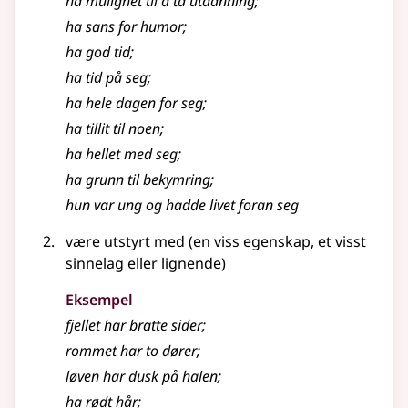
ha mulighet til å ta utdanning
;
ha sans for humor
;
ha god tid
;
ha tid på seg
;
ha hele dagen for seg
;
ha tillit til noen
;
ha hellet med seg
;
ha grunn til bekymring
;
hun var ung og hadde livet foran seg
være utstyrt med (en viss egenskap, et visst
sinnelag eller lignende)
Eksempel
fjellet har bratte sider
;
rommet har to dører
;
løven har dusk på halen
;
ha rødt hår
;