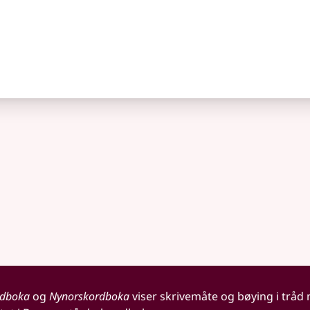
rdboka
og
Nynorskordboka
viser skrivemåte og bøying i tråd