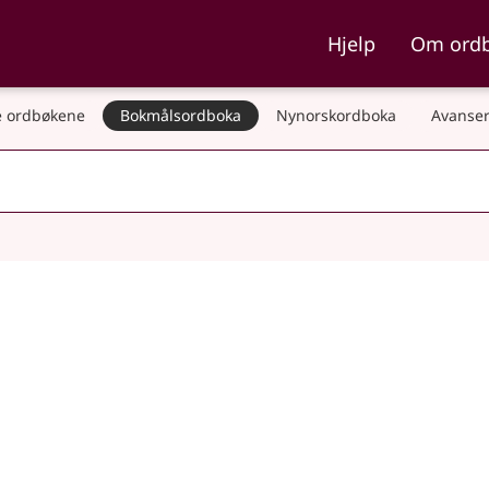
ka og Nynorskordboka
Hjelp
Om ord
 ordbøkene
Bokmålsordboka
Nynorskordboka
Avanser