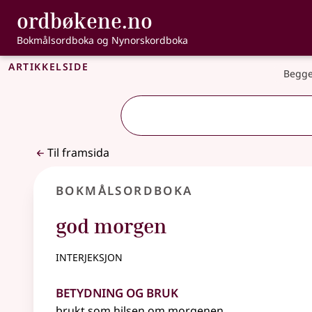
, Bokmålsordbo
ordbøkene.no
Gå til hovudinnhald
Tilgjenge
Bokmålsordboka og Nynorskordboka
Artikkelside
Begge
Til framsida
Bokmålsordboka
god morgen
interjeksjon
Betydning og bruk
brukt som hilsen om morgenen