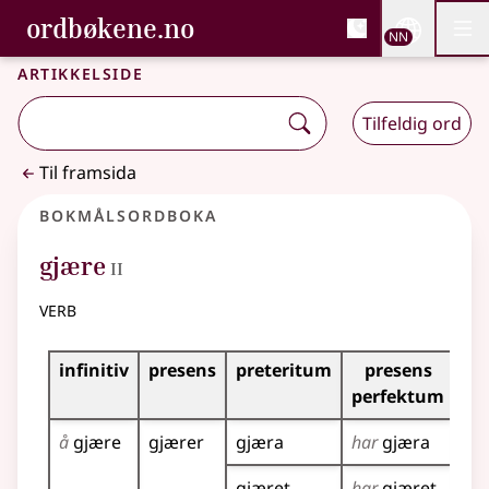
, Bokmålsordboka og N
ordbøkene.no
Nettsi
NN
Men
Gå til hovudinnhald
Tilgjenge
Bokmålsordboka og Nynorskordboka
Artikkelside
Tilfeldig ord
Til framsida
Bokmålsordboka
2
gjære
II
verb
Bøyingstabell for dette verbet
infinitiv
presens
preteritum
presens
im
perfektum
å
gjære
gjærer
gjæra
har
gjæra
gj
gjæret
har
gjæret