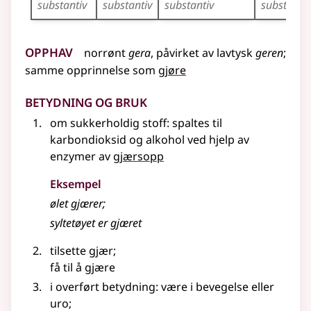
substantiv
substantiv
substantiv
substantiv
Opphav
norrønt
gera
,
påvirket av
lavtysk
geren
;
samme opprinnelse som
gjøre
Betydning og bruk
om sukkerholdig stoff: spaltes til
karbondioksid og alkohol ved hjelp av
enzymer av
gjærsopp
Eksempel
ølet
gjærer
;
syltetøyet er
gjæret
tilsette gjær
;
få til å gjære
i overført betydning
: være i bevegelse eller
uro
;