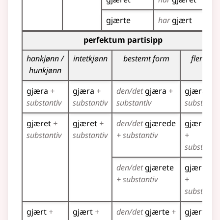
gjærte
har
gjært
Bøyingstabell for dette verbet (partisippformer)
perfektum partisipp
hankjønn /
intetkjønn
bestemt form
flertall
hunkjønn
gjæra
+
gjæra
+
den/det
gjæra
+
gjæra
+
substantiv
substantiv
substantiv
substantiv
gjæret
+
gjæret
+
den/det
gjærede
gjærede
substantiv
substantiv
+ substantiv
+
substantiv
den/det
gjærete
gjærete
+ substantiv
+
substantiv
gjært
+
gjært
+
den/det
gjærte
+
gjærte
+