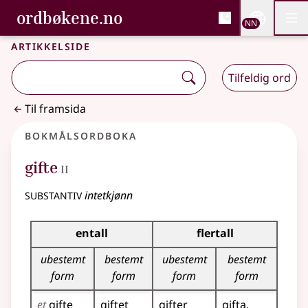
, Bokmålsordboka og N
ordbøkene.no
Nettsi
NN
Men
Gå til hovudinnhald
Tilgjenge
Bokmålsordboka og Nynorskordboka
Artikkelside
Tilfeldig ord
Til framsida
Bokmålsordboka
2
gifte
II
substantiv
intetkjønn
Bøyingstabell for dette substantivet
entall
flertall
ubestemt
bestemt
ubestemt
bestemt
form
form
form
form
et
gifte
giftet
gifter
gifta