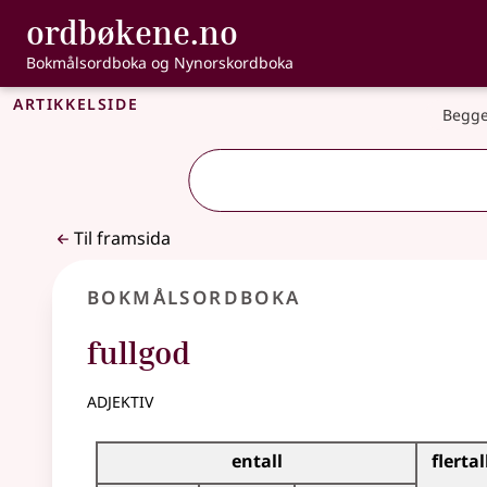
, Bokmålsordbo
ordbøkene.no
Gå til hovudinnhald
Tilgjenge
Bokmålsordboka og Nynorskordboka
Artikkelside
Begge
Til framsida
Bokmålsordboka
fullgod
adjektiv
Bøyingstabell for dette adjektivet
entall
flertal