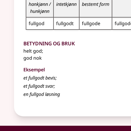
hankjønn /
intetkjønn
bestemt form
hunkjønn
fullgod
fullgodt
fullgode
fullgod
Betydning og bruk
helt god
;
god nok
Eksempel
et
fullgodt
bevis
;
et
fullgodt
svar
;
en
fullgod
løsning