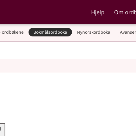
ka og Nynorskordboka
Hjelp
Om ord
 ordbøkene
Bokmålsordboka
Nynorskordboka
Avanser
l