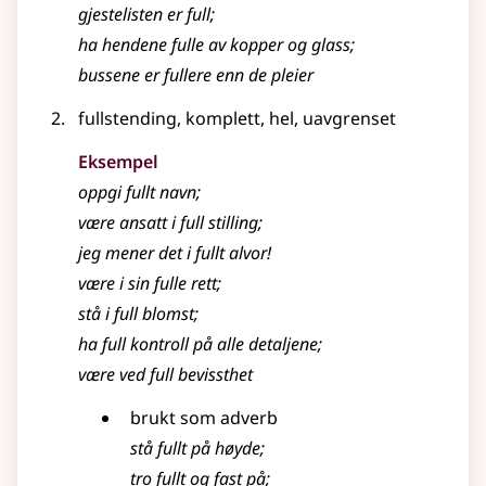
gjestelisten er full
;
ha hendene fulle av kopper og glass
;
bussene er fullere enn de pleier
fullstending, komplett, hel, uavgrenset
Eksempel
oppgi fullt navn
;
være ansatt i full stilling
;
jeg mener det i fullt alvor!
være i sin
fulle
rett
;
stå i
full
blomst
;
ha
full
kontroll på alle detaljene
;
være ved
full
bevissthet
brukt som adverb
stå
fullt
på høyde
;
tro
fullt
og fast på
;