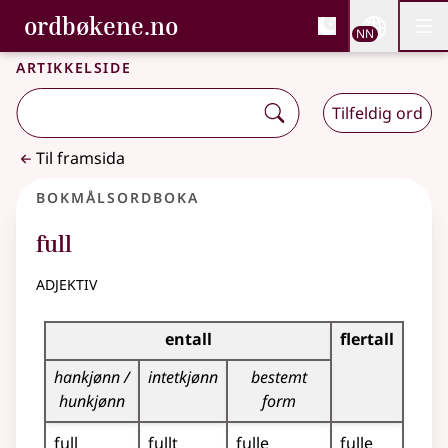
, Bokmålsordboka og N
ordbøkene.no
Nettsi
NN
Men
Gå til hovudinnhald
Tilgjenge
Bokmålsordboka og Nynorskordboka
Artikkelside
Tilfeldig ord
Til framsida
Bokmålsordboka
full
adjektiv
Bøyingstabell for dette adjektivet
entall
flertall
hankjønn /
intetkjønn
bestemt
hunkjønn
form
full
fullt
fulle
fulle