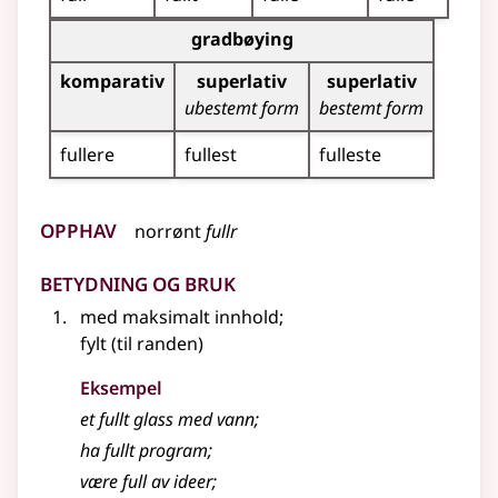
Bøyingstabell for dette adjektivet (gradbøying)
gradbøying
komparativ
superlativ
superlativ
ubestemt form
bestemt form
fullere
fullest
fulleste
Opphav
norrønt
fullr
Betydning og bruk
med maksimalt innhold
;
fylt (til randen)
Eksempel
et
fullt
glass med vann
;
ha
fullt
program
;
være
full
av ideer
;