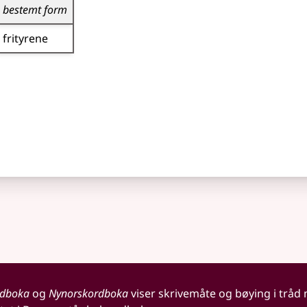
bestemt form
frityrene
rdboka
og
Nynorskordboka
viser skrivemåte og bøying i tråd