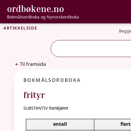
, Bokmålsordbo
ordbøkene.no
Gå til hovudinnhald
Tilgjenge
Bokmålsordboka og Nynorskordboka
Artikkelside
Begge
Til framsida
Bokmålsordboka
frityr
substantiv
hankjønn
Bøyingstabell for dette substantivet
entall
flert