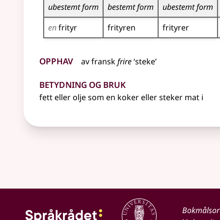
ubestemt form
bestemt form
ubestemt form
en
frityr
frityren
frityrer
Opphav
av
fransk
frire
‘steke’
Betydning og bruk
fett
eller
olje som en koker
eller
steker mat i
Bokmålso