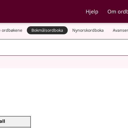
ka og Nynorskordboka
Hjelp
Om ord
 ordbøkene
Bokmålsordboka
Nynorskordboka
Avanser
all