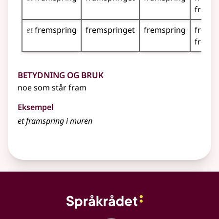
frams
et
fremspring
fremspringet
fremspring
frems
frems
Betydning og bruk
noe som står fram
Eksempel
et
framspring
i muren