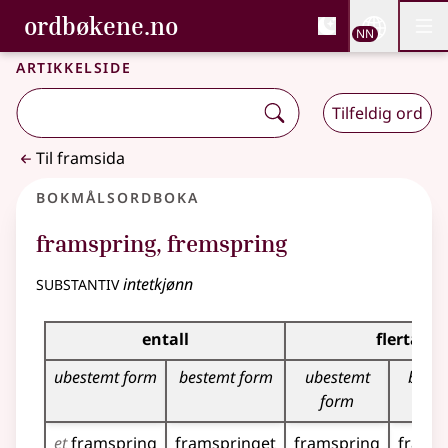
, Bokmålsordboka og N
ordbøkene.no
Nettsi
NN
Men
Gå til hovudinnhald
Tilgjenge
Bokmålsordboka og Nynorskordboka
Artikkelside
Tilfeldig ord
Til framsida
Bokmålsordboka
framspring
,
fremspring
substantiv
intetkjønn
Bøyingstabell for dette substantivet
entall
flertall
ubestemt form
bestemt form
ubestemt
beste
form
et
framspring
framspringet
framspring
frams