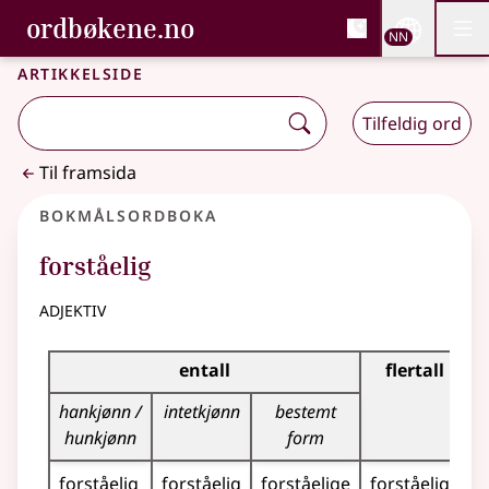
, Bokmålsordboka og N
ordbøkene.no
Nettsi
NN
Men
Gå til hovudinnhald
Tilgjenge
Bokmålsordboka og Nynorskordboka
Artikkelside
Tilfeldig ord
Til framsida
Bokmålsordboka
forståelig
adjektiv
Bøyingstabell for dette adjektivet
entall
flertall
hankjønn /
intetkjønn
bestemt
hunkjønn
form
forståelig
forståelig
forståelige
forståelige