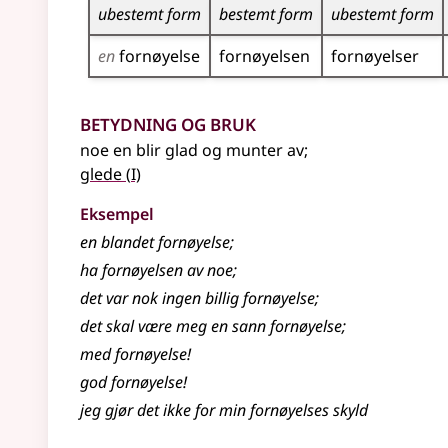
ubestemt form
bestemt form
ubestemt form
en
fornøyelse
fornøyelsen
fornøyelser
Betydning og bruk
noe en blir glad og munter av
;
1
glede
(
I)
Eksempel
en blandet
fornøyelse
;
ha
fornøyelsen
av noe
;
det var nok ingen billig
fornøyelse
;
det skal være meg en sann
fornøyelse
;
med
fornøyelse
!
god
fornøyelse
!
jeg gjør det ikke for min
fornøyelses
skyld