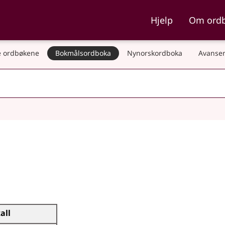
ka og Nynorskordboka
Hjelp
Om ord
 ordbøkene
Bokmålsordboka
Nynorskordboka
Avanser
tall