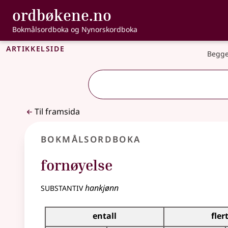
, Bokmålsordbo
ordbøkene.no
Gå til hovudinnhald
Tilgjenge
Bokmålsordboka og Nynorskordboka
Artikkelside
Begge
Til framsida
Bokmålsordboka
fornøyelse
substantiv
hankjønn
Bøyingstabell for dette substantivet
entall
fler